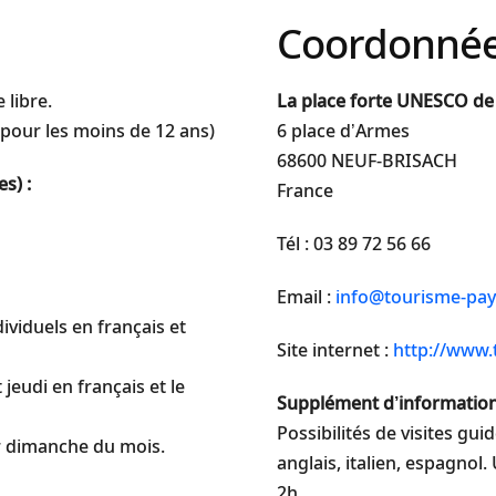
Coordonné
 libre.
La place forte UNESCO de
t pour les moins de 12 ans)
6 place d’Armes
68600 NEUF-BRISACH
s) :
France
Tél : 03 89 72 56 66
Email :
info@tourisme-pa
dividuels en français et
Site internet :
http://www.
t jeudi en français et le
Supplément d’information
Possibilités de visites gu
er dimanche du mois.
anglais, italien, espagnol
2h.