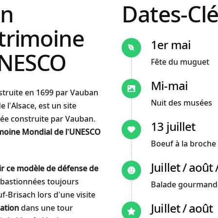
on
Dates-Clé
atrimoine
1er mai
UNESCO
Fête du muguet
Mi-mai
struite en 1699 par Vauban
Nuit des musées
 l’Alsace, est un site
fiée construite par Vauban.
13 juillet
trimoine Mondial de l’UNESCO
Boeuf à la broche e
Juillet / aoû
ir ce modèle de défense de
 bastionnées toujours
Balade gourmande 
f-Brisach lors d’une visite
Juillet / août
cation
dans une tour