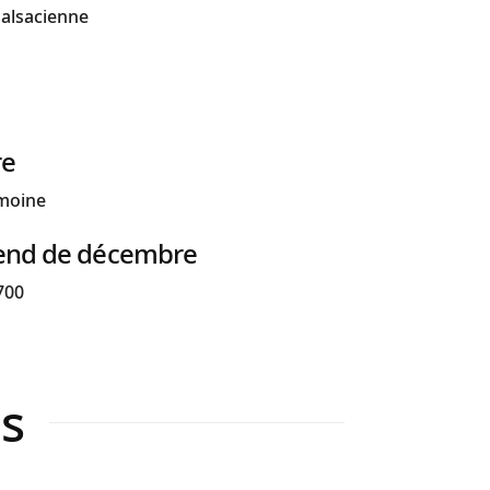
 alsacienne
re
imoine
end de décembre
700
es