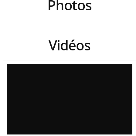
Photos
Vidéos
Passe à Poisson Gambsheim : Poissons empruntant…
par
AuFilduRhin